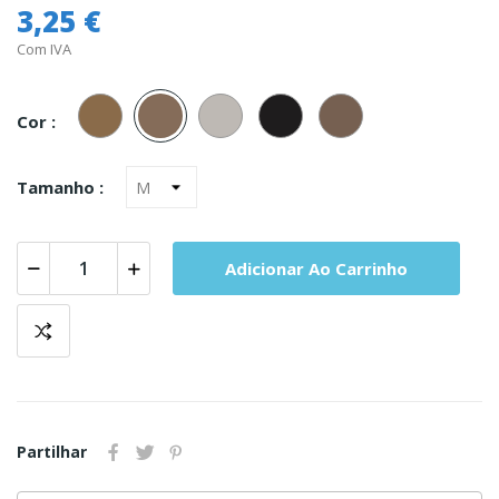
3,25 €
Com IVA
203
206
208
223
229
Scala
Lucerne
Cinza
Black
Muskate
Cor :
Tamanho :
Adicionar Ao Carrinho
Partilhar