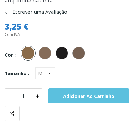
amplitude na cinta
Escrever uma Avaliação
3,25 €
Com IVA
203
206
223
229
Scala
Lucerne
Black
Muskate
Cor :
Tamanho :
Adicionar Ao Carrinho