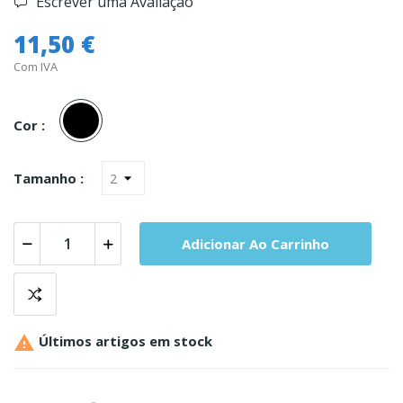
Escrever uma Avaliação
11,50 €
Com IVA
Preto
Cor :
Tamanho :
Adicionar Ao Carrinho

Últimos artigos em stock