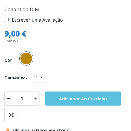
Collant da DIM
Escrever uma Avaliação
9,00 €
Com IVA
Terracotta
Cor :
Tamanho :
Adicionar Ao Carrinho

Últimos artigos em stock