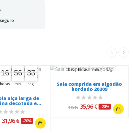
 seguro
A oferta termina em:
36
16
56
37
36
36
00
16
00
56
00
37
ferta termina em:
dias
horas
min.
seg.
16
56
37
36
16
00
56
00
37
Saia comprida em algodão
horas
min.
seg.
bordado 26209
la alça larga de
ina decotada e...
35,96 €
-20%
44,94 €
31,96 €
-20%
€