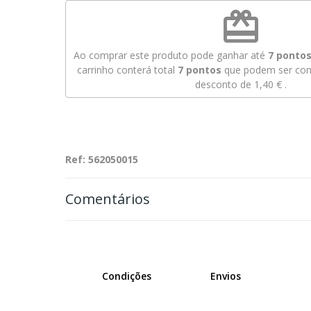
redeem
Ao comprar este produto pode ganhar até
7
pontos 
carrinho conterá total
7
pontos
que podem ser conv
desconto de
1,40 €
.
Ref: 562050015
Comentários
Condições
Envios