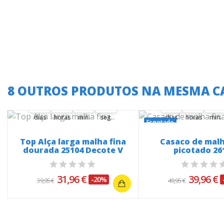
A oferta termina em:
A oferta termina
8 OUTROS PRODUTOS NA MESMA C
36
16
56
37
36
36
16
56
36
00
16
00
56
00
37
36
00
16
00
56
00
dias
horas
min.
seg.
dias
horas
min.
Esgotado
Top Alça larga malha fina
Casaco de malh
dourada 25104 Decote V
picotado 26
31,96 €
39,96 €
-20%
39,95 €
49,95 €