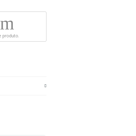
em
 produto.