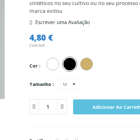
sintéticos no seu cultivo ou no seu process
marca evitou
Escrever uma Avaliação
4,80 €
Com IVA
Branco
Preto
Pele
Cor :
Tamanho :
Adicionar Ao Carrin