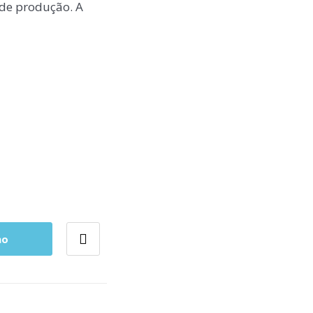
o de produção.
A
ho