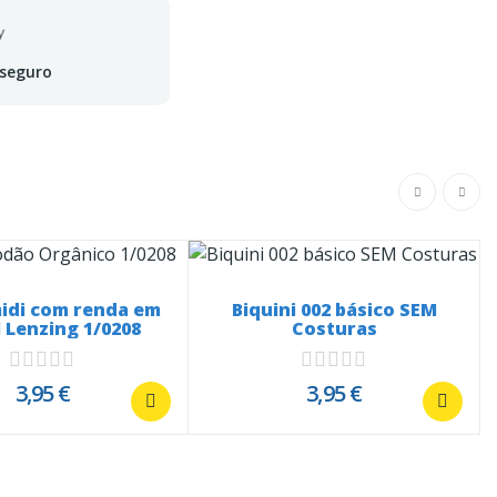
 seguro
idi com renda em
Biquini 002 básico SEM
 Lenzing 1/0208
Costuras
3,95 €
3,95 €