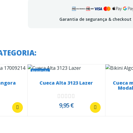
Garantia de segurança & checkout
ATEGORIA:
Esgotado
angora
Cueca Alta 3123 Lazer
Cueca m
Modal
9,95 €