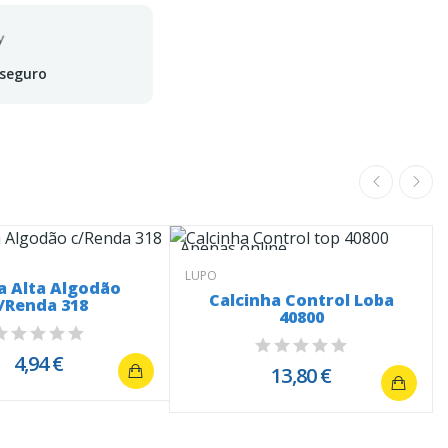
 seguro
Apenas online
LUPO
a Alta Algodão
Calcinha Control Loba
/Renda 318
40800
4,94 €
13,80 €