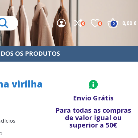
0,00 €
0
0
0
DOS OS PRODUTOS
na virilha
Envio Grátis
Para todas as compras
de valor igual ou
ndícios
superior a 50€
o