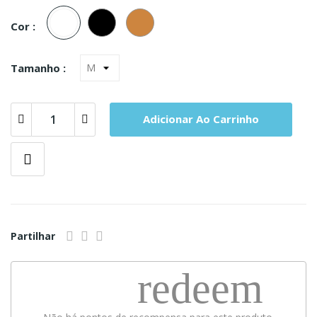
Branco
Preto
Carne
Cor :
Tamanho :
Adicionar Ao Carrinho
Partilhar
redeem