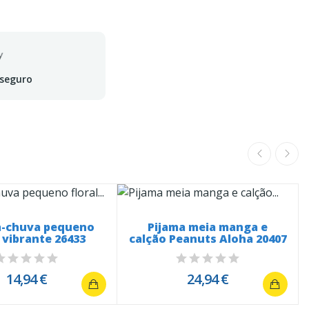
 seguro
-chuva pequeno
Pijama meia manga e
l vibrante 26433
calção Peanuts Aloha 20407
14,94 €
24,94 €