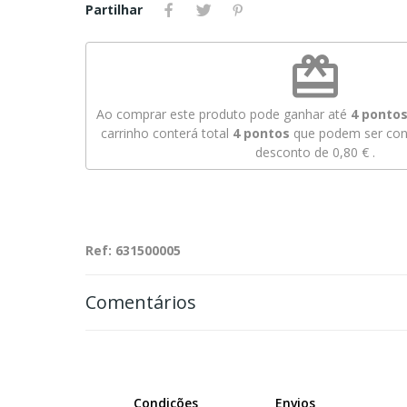
Partilhar
redeem
Ao comprar este produto pode ganhar até
4
pontos 
carrinho conterá total
4
pontos
que podem ser conv
desconto de
0,80 €
.
Ref: 631500005
Comentários
Condições
Envios