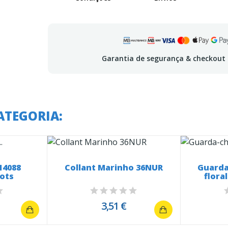
Garantia de segurança & checkout
ATEGORIA:
14088
Collant Marinho 36NUR
Guarda
Dots
flora
3,51 €