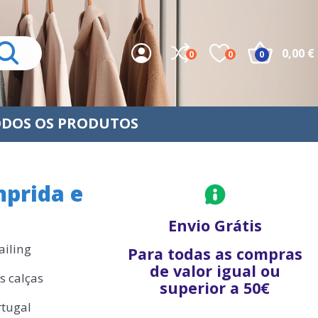
0,00 €
0
0
0
DOS OS PRODUTOS
prida e
Envio Grátis
ailing
Para todas as compras
de valor igual ou
s calças
superior a 50€
rtugal