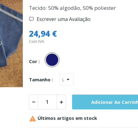
Tecido: 50% algodão, 50% poliester
Escrever uma Avaliação
24,94 €
Com IVA
Marinho
Cor :
Tamanho :
Adicionar Ao Carrin

Últimos artigos em stock