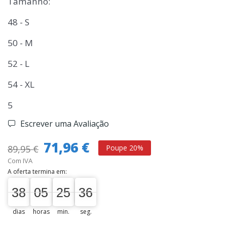
Tamanho:
48 - S
50 - M
52 - L
54 - XL
5
Escrever uma Avaliação
71,96 €
89,95 €
Poupe 20%
Com IVA
A oferta termina em:
38
05
25
35
38
00
05
00
25
00
36
36
dias
horas
min.
seg.