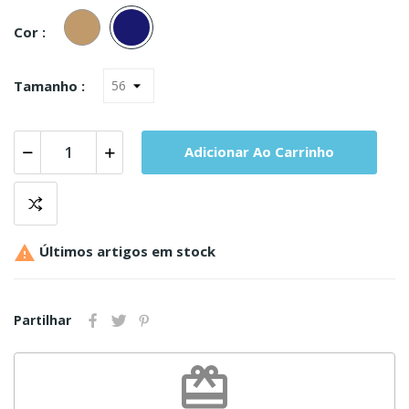
Camel
Marinho
Cor :
Tamanho :
Adicionar Ao Carrinho

Últimos artigos em stock
Partilhar
redeem