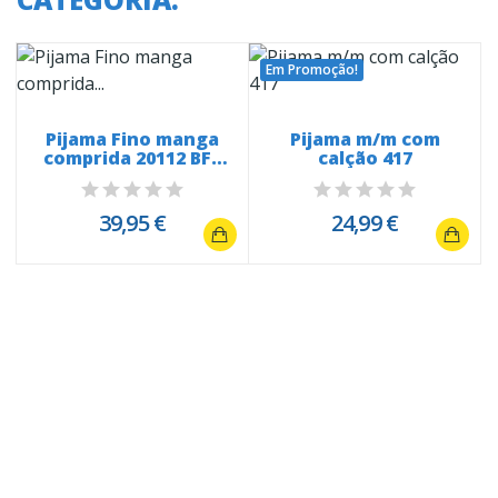
Em Promoção!
Pijama Fino manga
Pijama m/m com
comprida 20112 BFF
calção 417
Lego
39,95 €
24,99 €