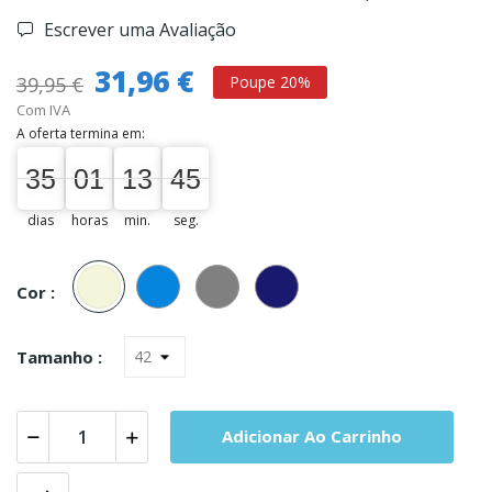
Escrever uma Avaliação
31,96 €
39,95 €
Poupe 20%
Com IVA
A oferta termina em:
35
01
13
45
44
35
00
01
00
13
00
45
dias
horas
min.
seg.
Bege
Azul
Cinza
Marinho
Cor :
Tamanho :
Adicionar Ao Carrinho