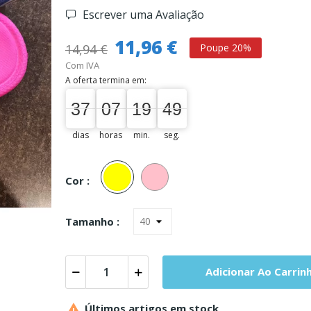
Escrever uma Avaliação
11,96 €
14,94 €
Poupe 20%
Com IVA
A oferta termina em:
37
07
19
48
37
00
07
00
19
00
48
49
dias
horas
min.
seg.
Amarelo
Rosa
Cor :
Tamanho :
Adicionar Ao Carrin

Últimos artigos em stock