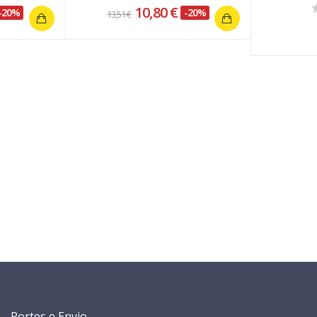
10,80 €
-20%
-20%
13,51 €
Portes e Envio