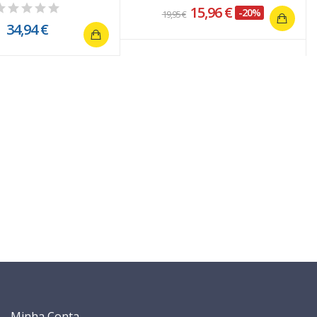
3363
15,96 €
-20%
19,95 €
34,94 €
Minha Conta