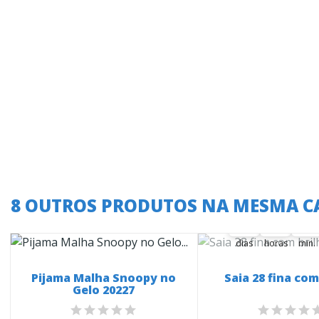
A oferta termina
8 OUTROS PRODUTOS NA MESMA C
37
07
19
37
00
07
00
19
00
dias
horas
min.
Pijama Malha Snoopy no
Saia 28 fina com
Gelo 20227