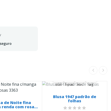
 seguro
A oferta termina em:
37
07
19
48
37
00
07
00
19
00
48
49
dias
horas
min.
seg.
Blusa 1947 padrão de
folhas
a de Noite fina
 renda com rosas