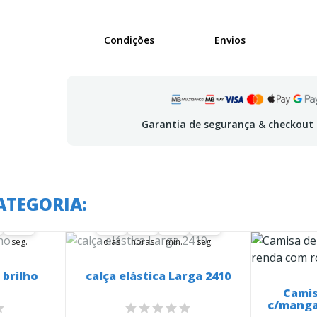
Condições
Envios
Garantia de segurança & checkout
 em:
A oferta termina em:
ATEGORIA:
48
37
07
19
48
48
49
37
00
07
00
19
00
48
49
seg.
dias
horas
min.
seg.
 brilho
calça elástica Larga 2410
Camis
c/manga