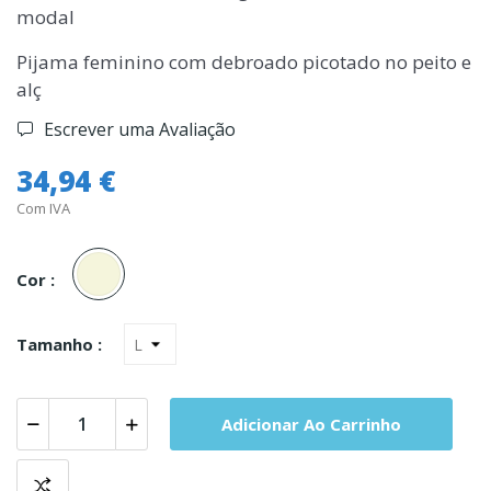
modal
Pijama feminino com debroado picotado no peito e
alç
Escrever uma Avaliação
34,94 €
Com IVA
Bege
Cor :
Tamanho :
Adicionar Ao Carrinho