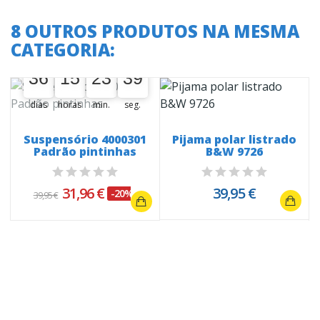
8 OUTROS PRODUTOS NA MESMA
CATEGORIA:
A oferta termina em:
36
15
23
38
36
00
15
00
23
00
38
39
dias
horas
min.
seg.
o
Suspensório 4000301
Pijama polar listrado
Padrão pintinhas
B&W 9726
31,96 €
39,95 €
-20%
39,95 €