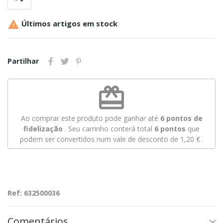

Últimos artigos em stock
Partilhar
redeem
Ao comprar este produto pode ganhar até
6
pontos de
fidelização
. Seu carrinho conterá total
6
pontos
que
podem ser convertidos num vale de desconto de
1,20 €
.
Ref: 632500036
Comentários