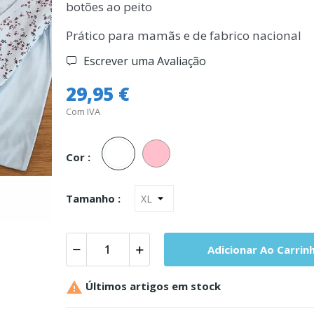
botões ao peito
Prático para mamãs e de fabrico nacional
Escrever uma Avaliação
29,95 €
Com IVA
Branco
Rosa
Cor :
Tamanho :
Adicionar Ao Carrin

Últimos artigos em stock