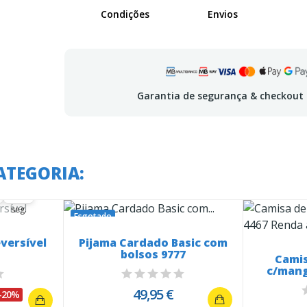
Condições
Envios
Garantia de segurança & checkout
 em:
ATEGORIA:
21
22
21
seg.
Esgotado
eversível
Pijama Cardado Basic com
bolsos 9777
Camis
c/mang
49,95 €
-20%