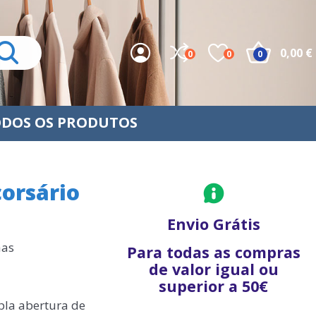
0,00 €
0
0
0
DOS OS PRODUTOS
orsário
Envio Grátis
has
Para todas as compras
de valor igual ou
superior a 50€
pla abertura de