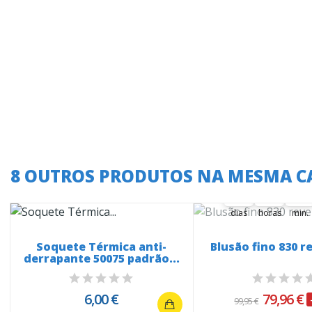
A oferta termina
8 OUTROS PRODUTOS NA MESMA C
35
23
45
35
00
23
00
45
00
dias
horas
min.
Soquete Térmica anti-
Blusão fino 830 r
derrapante 50075 padrão...
6,00 €
79,96 €
99,95 €