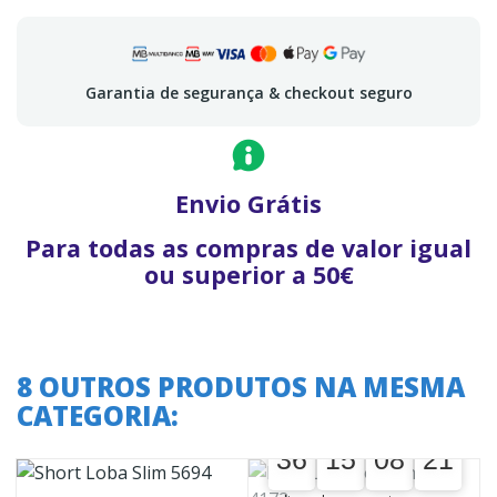
Garantia de segurança & checkout seguro
Envio Grátis
Para todas as compras de valor igual
ou superior a 50€
8 OUTROS PRODUTOS NA MESMA
CATEGORIA:
A oferta termina em:
36
15
08
20
36
00
15
00
08
00
21
21