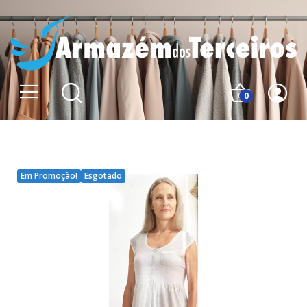
0
Em Promoção!
Esgotado