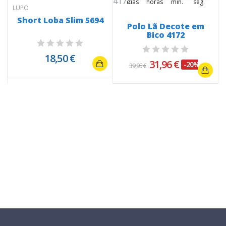
dias
horas
min.
seg.
LUPO
Short Loba Slim 5694
Polo Lã Decote em
Bico 4172
18,50 €
31,96 €
-20%
39,95 €