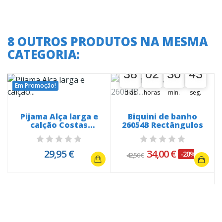
8 OUTROS PRODUTOS NA MESMA
CATEGORIA:
A oferta termina em:
38
02
30
43
38
00
02
00
30
00
43
44
Em Promoção!
dias
horas
min.
seg.
Pijama Alça larga e
Biquini de banho
calção Costas
26054B Rectângulos
Rendadas 260023
29,95 €
34,00 €
-20%
42,50 €