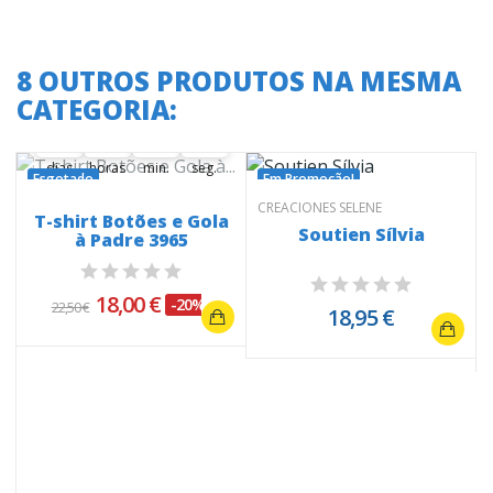
8 OUTROS PRODUTOS NA MESMA
A oferta termina em:
CATEGORIA:
36
17
52
25
36
00
17
00
52
00
25
26
dias
horas
min.
seg.
Esgotado
Em Promoção!
CREACIONES SELENE
T-shirt Botões e Gola
Soutien Sílvia
à Padre 3965
18,00 €
-20%
22,50 €
18,95 €