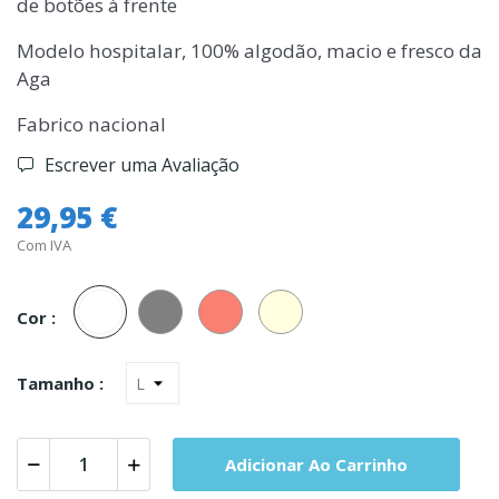
de botões à frente
Modelo hospitalar, 100% algodão, macio e fresco da
Aga
Fabrico nacional
Escrever uma Avaliação
29,95 €
Com IVA
Branco
Cinza
Salmao
Perola
Cor :
Tamanho :
Adicionar Ao Carrinho