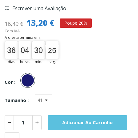
Escrever uma Avaliação
13,20 €
16,49 €
Poupe 20%
Com IVA
A oferta termina em:
36
04
30
24
36
00
04
00
30
00
24
25
dias
horas
min.
seg.
Marinho
Cor :
Tamanho :
Adicionar Ao Carrinho