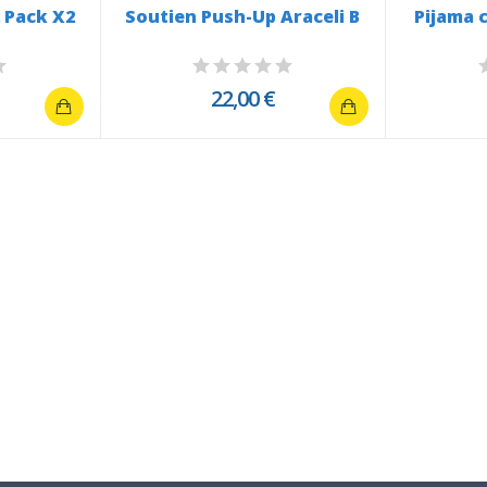
 Pack X2
Soutien Push-Up Araceli B
Pijama 
22,00 €