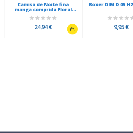
Camisa de Noite fina
Boxer DIM D 05 H2
manga comprida Floral
Azul...
24,94 €
9,95 €