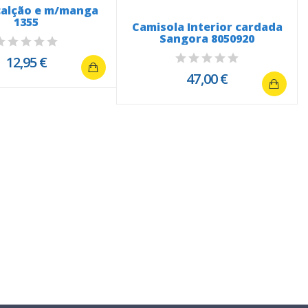
calção e m/manga
1355
Camisola Interior cardada
Sangora 8050920
12,95 €
47,00 €