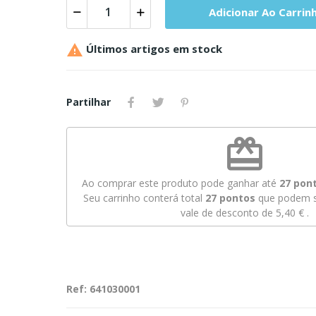
Adicionar Ao Carrin

Últimos artigos em stock
Partilhar
redeem
Ao comprar este produto pode ganhar até
27
pont
Seu carrinho conterá total
27
pontos
que podem s
vale de desconto de
5,40 €
.
Ref: 641030001