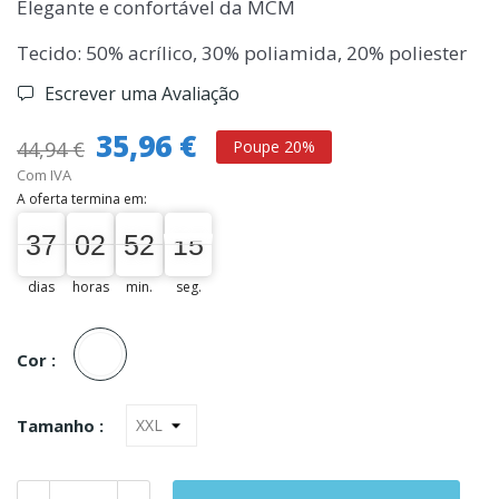
Elegante e confortável da MCM
Tecido: 50% acrílico, 30% poliamida, 20% poliester
Escrever uma Avaliação
35,96 €
44,94 €
Poupe 20%
Com IVA
A oferta termina em:
37
02
52
14
37
00
02
00
52
00
14
15
dias
horas
min.
seg.
Unica
Cor :
Tamanho :