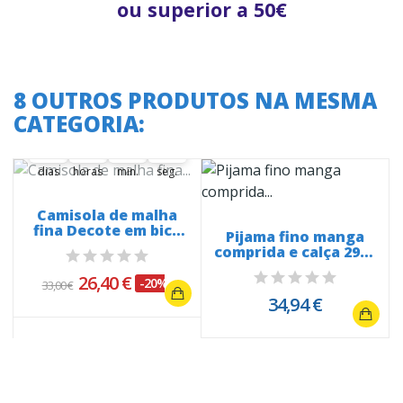
ou superior a 50€
8 OUTROS PRODUTOS NA MESMA
A oferta termina em:
CATEGORIA:
37
02
52
14
37
00
02
00
52
00
14
15
dias
horas
min.
seg.
Camisola de malha
fina Decote em bico
Pijama fino manga
25510 Basic
3
comprida e calça 2960
Basic
26,40 €
-20%
33,00 €
34,94 €