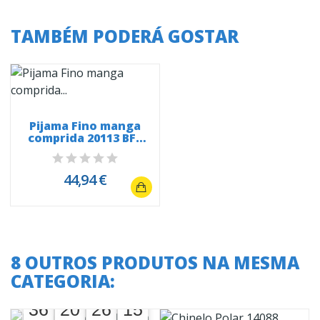
TAMBÉM PODERÁ GOSTAR
Pijama Fino manga
comprida 20113 BFF
Lego
44,94 €
8 OUTROS PRODUTOS NA MESMA
CATEGORIA:
A oferta termina em:
36
20
26
14
36
00
20
00
26
00
15
14