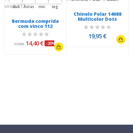
dias
horas
min.
seg.
Chinelo Polar 14088
Multicolor Dots
Bermuda comprida
com vinco 112
19,95 €
14,40 €
-20%
17,99 €