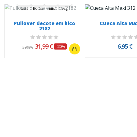
dias
horas
min.
seg.
Pullover decote em bico
Cueca Alta Max
2182
31,99 €
6,95 €
-20%
39,99 €