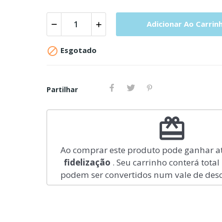
Adicionar Ao Carrin

Esgotado
Partilhar
redeem
Ao comprar este produto pode ganhar a
fidelização
. Seu carrinho conterá total
podem ser convertidos num vale de des