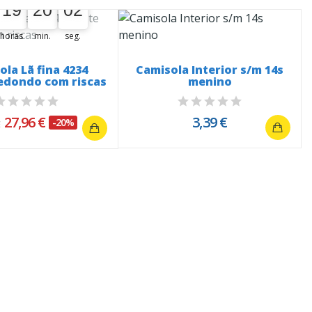
19
20
01
02
19
00
20
00
02
horas
min.
seg.
ola Lã fina 4234
Camisola Interior s/m 14s
edondo com riscas
menino
27,96 €
3,39 €
-20%
€