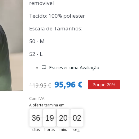
removivel
Tecido: 100% poliester
Escala de Tamanhos:
50 - M
52 - L
Escrever uma Avaliação
95,96 €
119,95 €
Poupe 20%
Com IVA
A oferta termina em:
36
19
20
01
36
00
19
00
20
00
02
02
dias
horas
min.
seg.