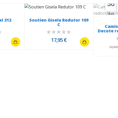
36
36
00
dias
i 312
Soutien Gisela Redutor 109
C
Camis
Decote r
17,95 €
34,94 