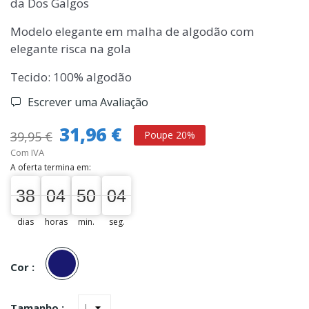
da Dos Galgos
Modelo elegante em malha de algodão com
elegante risca na gola
Tecido: 100% algodão
Escrever uma Avaliação
31,96 €
39,95 €
Poupe 20%
Com IVA
A oferta termina em:
38
04
50
03
38
00
04
00
50
00
04
03
dias
horas
min.
seg.
Marinho
Cor :
Tamanho :