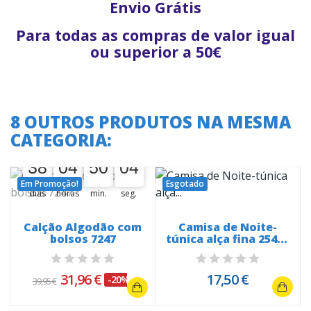
Envio Grátis
Para todas as compras de valor igual
ou superior a 50€
8 OUTROS PRODUTOS NA MESMA
CATEGORIA:
A oferta termina em:
38
04
50
03
38
00
04
00
50
00
04
03
Em Promoção!
Esgotado
dias
horas
min.
seg.
Calção Algodão com
Camisa de Noite-
bolsos 7247
túnica alça fina 25413
Cetim...
31,96 €
17,50 €
-20%
39,95 €