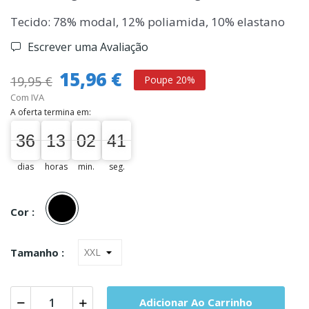
Tecido: 78% modal, 12% poliamida, 10% elastano
Escrever uma Avaliação
15,96 €
19,95 €
Poupe 20%
Com IVA
A oferta termina em:
36
13
02
40
36
00
13
00
02
00
41
dias
horas
min.
seg.
Preto
Cor :
Tamanho :
Adicionar Ao Carrinho