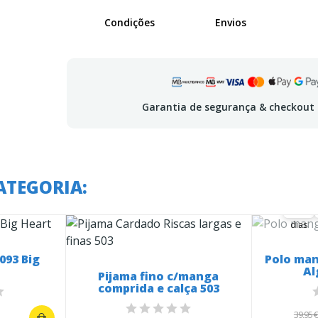
Condições
Envios
Garantia de segurança & checkout
A o
ATEGORIA:
35
35
00
dias
093 Big
Polo ma
Al
Pijama fino c/manga
comprida e calça 503
39,95 