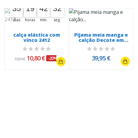
35
19
42
31
35
00
19
00
42
00
32
31
dias
horas
min.
seg.
6
calça elástica com
Pijama meia manga e
vinco 2412
calção Decote em
bico...
10,80 €
39,95 €
-20%
13,51 €