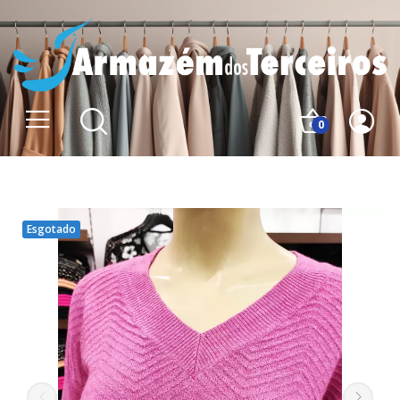
0
Esgotado