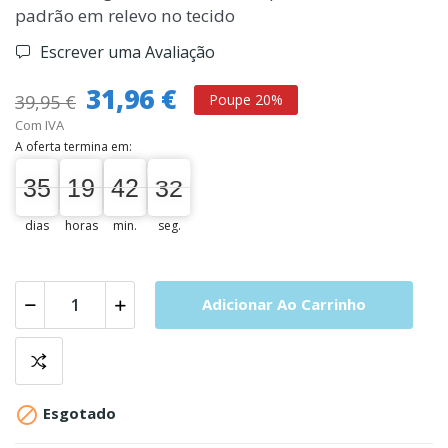
padrão em relevo no tecido
Escrever uma Avaliação
31,96 €
39,95 €
Poupe 20%
Com IVA
A oferta termina em:
35
19
42
31
35
00
19
00
42
00
32
31
dias
horas
min.
seg.
Adicionar Ao Carrinho

Esgotado