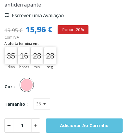
antiderrapante
Escrever uma Avaliação
15,96 €
19,95 €
Poupe 20%
Com IVA
A oferta termina em:
35
16
28
28
35
00
16
00
28
00
28
29
dias
horas
min.
seg.
Rosa
Cor :
Tamanho :
Adicionar Ao Carrinho