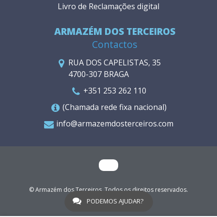
Livro de Reclamações digital
ARMAZÉM DOS TERCEIROS
Contactos
RUA DOS CAPELISTAS, 35
4700-307 BRAGA
+351 253 262 110
(Chamada rede fixa nacional)
info@armazemdosterceiros.com
© Armazém dos Terceiros. Todos os direitos reservados.
WGO
PODEMOS AJUDAR?