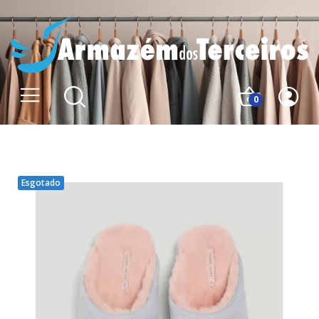
0
Esgotado