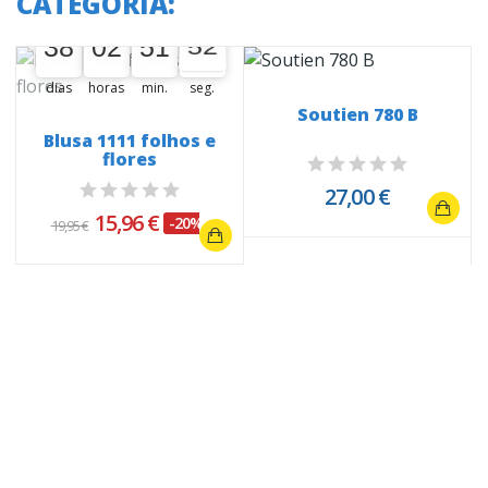
CATEGORIA:
A oferta termina em:
38
02
51
52
38
00
02
00
51
00
52
53
dias
horas
min.
seg.
Soutien 780 B
r
Blusa 1111 folhos e
flores
27,00 €
15,96 €
-20%
19,95 €