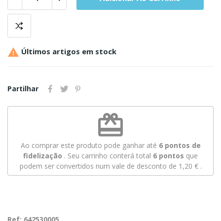

Últimos artigos em stock
Partilhar
redeem
Ao comprar este produto pode ganhar até
6
pontos de
fidelização
. Seu carrinho conterá total
6
pontos
que
podem ser convertidos num vale de desconto de
1,20 €
.
Ref: 642530005