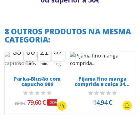
8 OUTROS PRODUTOS NA MESMA
CATEGORIA:
A oferta termina em:
35
00
00
21
57
35
00
00
21
22
57
58
dias
horas
min.
seg.
s
Parka-Blusão com
Pijama fino manga
capucho 906
comprida e calça 3481
Floral
79,60 €
14,94 €
-20%
99,49 €