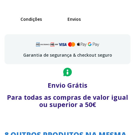
Condições
Envios
Garantia de segurança & checkout seguro
Envio Grátis
Para todas as compras de valor igual
ou superior a 50€
8 OUTROS PRODUTOS NA MESMA
A oferta termina em: