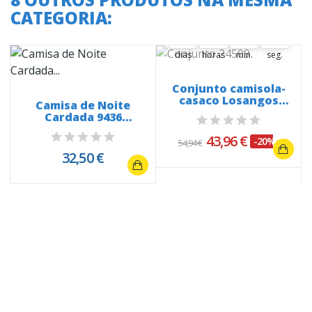
CATEGORIA:
36
02
10
33
36
00
02
00
10
00
34
dias
horas
min.
seg.
Conjunto camisola-
casaco Losangos
Camisa de Noite
24509
y
Cardada 9436
Florzinhas e Renda
43,96 €
-20%
54,94 €
32,50 €