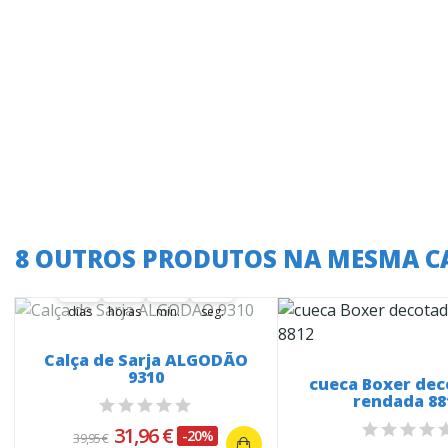
A oferta termina em:
8 OUTROS PRODUTOS NA MESMA C
37
03
40
51
37
00
03
00
40
00
52
51
dias
horas
min.
seg.
Calça de Sarja ALGODÃO
9310
cueca Boxer dec
rendada 88
31,96 €
-20%
39,95 €