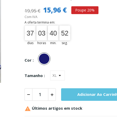
15,96 €
19,95 €
Poupe 20%
Com IVA
A oferta termina em:
37
03
40
51
37
00
03
00
40
00
52
51
dias
horas
min.
seg.
Marinho
Cor :
Tamanho :
Adicionar Ao Carrin

Últimos artigos em stock