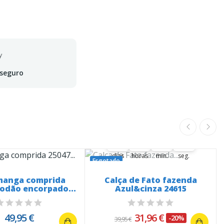
 seguro
A oferta termina em:
37
03
40
51
37
00
03
00
40
00
52
51
dias
horas
min.
seg.
Esgotado
manga comprida
Calça de Fato fazenda
godão encorpado...
Azul&cinza 24615
49,95 €
31,96 €
-20%
39,95 €