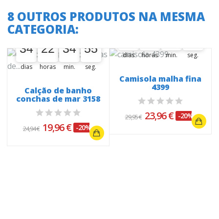
8 OUTROS PRODUTOS NA MESMA
A oferta termina em:
CATEGORIA:
A oferta termina em:
34
22
12
49
34
00
22
00
12
00
49
50
34
22
34
55
34
00
22
00
34
35
55
56
dias
horas
min.
seg.
dias
horas
min.
seg.
Camisola malha fina
4399
Calção de banho
conchas de mar 3158
23,96 €
-20%
29,95 €
19,96 €
-20%
24,94 €