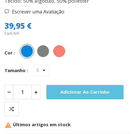
Tecido: 50% algodão, 50% poliester
Escrever uma Avaliação
39,95 €
Com IVA
Azul
Cinza
Salmao
Cor :
Tamanho :
Adicionar Ao Carrinho

Últimos artigos em stock