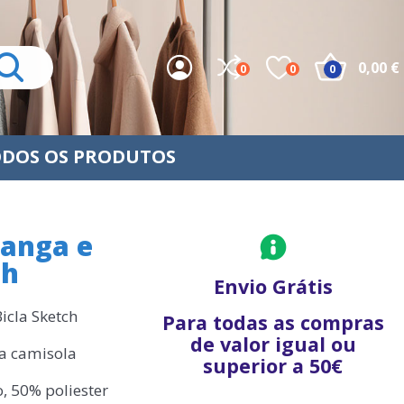
0,00 €
0
0
0
DOS OS PRODUTOS
anga e
ch
Envio Grátis
icla Sketch
Para todas as compras
de valor igual ou
na camisola
superior a 50€
, 50% poliester