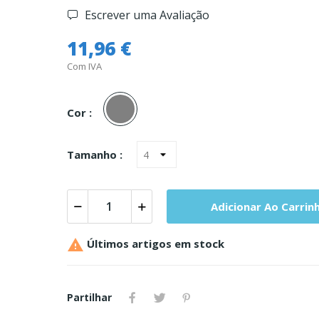
Escrever uma Avaliação
11,96 €
Com IVA
Cinza
Cor :
Tamanho :
Adicionar Ao Carrin

Últimos artigos em stock
Partilhar