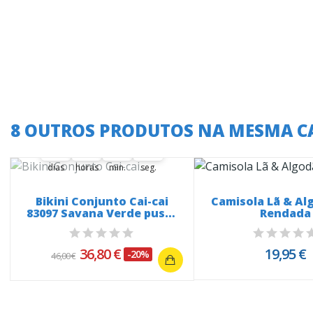
A oferta termina em:
8 OUTROS PRODUTOS NA MESMA C
37
00
00
18
02
37
00
00
18
00
02
03
dias
horas
min.
seg.
Bikini Conjunto Cai-cai
Camisola Lã & Al
83097 Savana Verde push-
Rendada
up
36,80 €
19,95 €
-20%
46,00 €