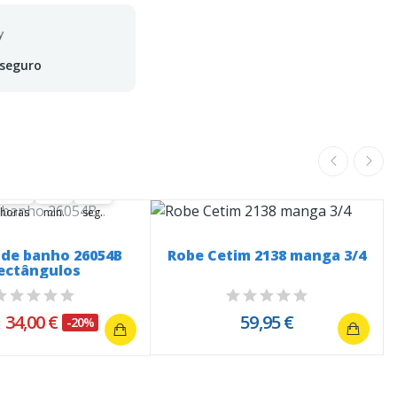
 seguro
ferta termina em:
00
00
18
02
00
18
00
02
03
horas
min.
seg.
 de banho 26054B
Robe Cetim 2138 manga 3/4
ectângulos
34,00 €
59,95 €
-20%
€