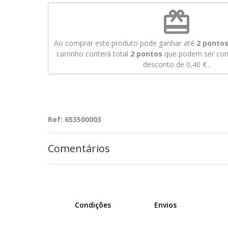
redeem
Ao comprar este produto pode ganhar até
2
pontos 
carrinho conterá total
2
pontos
que podem ser conv
desconto de
0,40 €
.
Ref: 653500003
Comentários
Condições
Envios