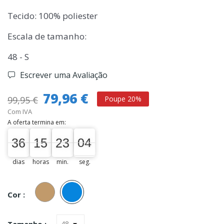
Tecido: 100% poliester
Escala de tamanho:
48 - S
Escrever uma Avaliação
79,96 €
99,95 €
Poupe 20%
Com IVA
A oferta termina em:
36
15
23
04
36
00
15
00
23
00
04
05
dias
horas
min.
seg.
Camel
Azul
Cor :
Tamanho :