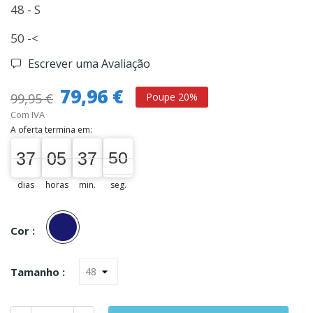
48 - S
50 -<
Escrever uma Avaliação
79,96 €
99,95 €
Poupe 20%
Com IVA
A oferta termina em:
37
05
37
50
37
00
05
00
37
00
50
51
dias
horas
min.
seg.
Marinho
Cor :
Tamanho :