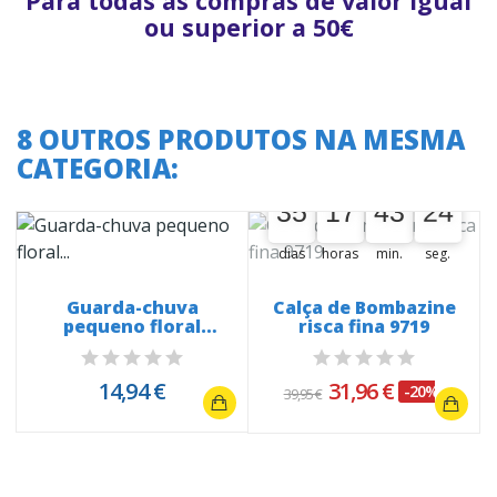
Para todas as compras de valor igual
ou superior a 50€
8 OUTROS PRODUTOS NA MESMA
CATEGORIA:
A oferta termina em:
35
17
43
24
35
00
17
00
43
00
24
25
dias
horas
min.
seg.
Guarda-chuva
Calça de Bombazine
pequeno floral
risca fina 9719
vibrante 26433
14,94 €
31,96 €
-20%
39,95 €