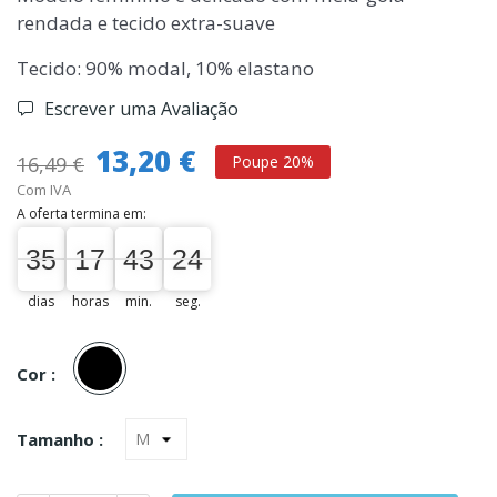
rendada e tecido extra-suave
Tecido: 90% modal, 10% elastano
Escrever uma Avaliação
13,20 €
16,49 €
Poupe 20%
Com IVA
A oferta termina em:
35
17
43
24
35
00
17
00
43
00
24
25
dias
horas
min.
seg.
Preto
Cor :
Tamanho :