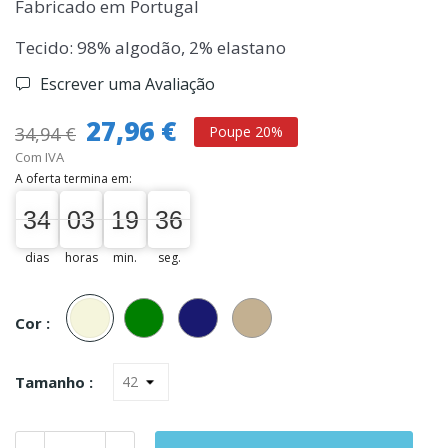
Fabricado em Portugal
Tecido: 98% algodão, 2% elastano
Escrever uma Avaliação
27,96 €
34,94 €
Poupe 20%
Com IVA
A oferta termina em:
34
03
19
36
34
00
03
00
19
00
36
37
dias
horas
min.
seg.
Bege
Verde
Marinho
Caqui
Cor :
Tamanho :