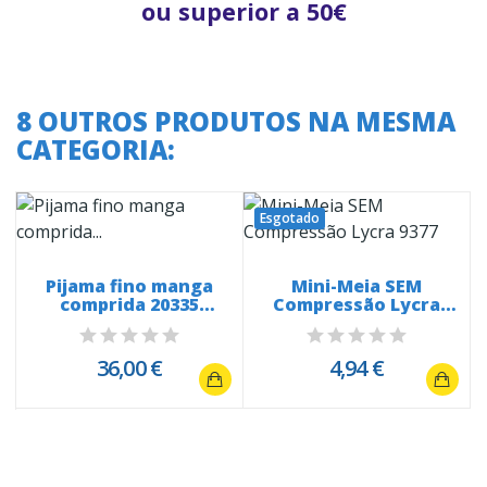
ou superior a 50€
8 OUTROS PRODUTOS NA MESMA
CATEGORIA:
Esgotado
a
Pijama fino manga
Mini-Meia SEM
comprida 20335
Compressão Lycra
Snoopy White...
9377
36,00 €
4,94 €