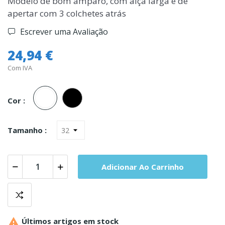
Modelo de bom amparo, com alça larga e de
apertar com 3 colchetes atrás
Escrever uma Avaliação
24,94 €
Com IVA
Branco
Preto
Cor :
Tamanho :
Adicionar Ao Carrinho

Últimos artigos em stock