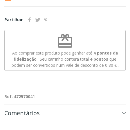
Partilhar
redeem
Ao comprar este produto pode ganhar até
4
pontos de
fidelização
. Seu carrinho conterá total
4
pontos
que
podem ser convertidos num vale de desconto de
0,80 €
.
Ref: 472570041
Comentários