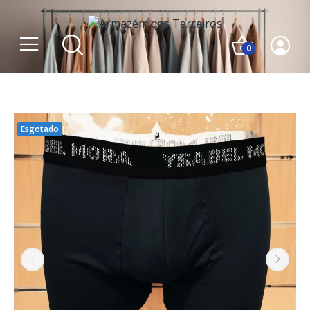
0
Esgotado