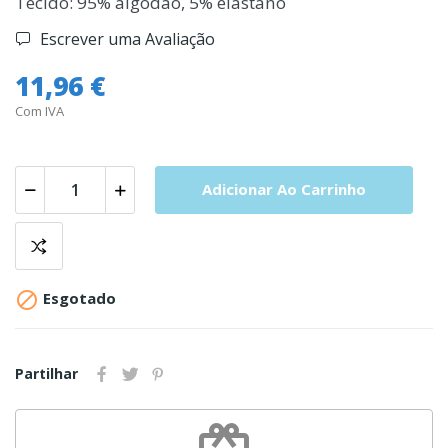
Tecido: 95% algodão, 5% elastano
Escrever uma Avaliação
11,96 €
Com IVA
Adicionar Ao Carrinho

Esgotado
Partilhar
redeem