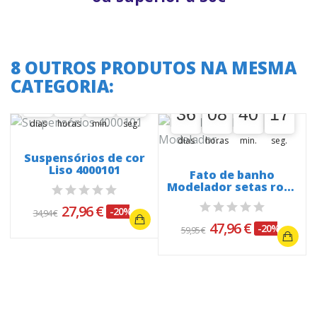
8 OUTROS PRODUTOS NA MESMA
A oferta termina em:
CATEGORIA:
A oferta termina em:
36
08
18
10
36
00
08
00
18
00
10
11
36
08
40
16
36
00
08
00
40
00
16
17
dias
horas
min.
seg.
dias
horas
min.
seg.
Suspensórios de cor
Liso 4000101
Fato de banho
Modelador setas rosa
e Salmão 75150B
27,96 €
-20%
34,94 €
47,96 €
-20%
59,95 €