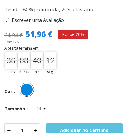
Tecido: 80% poliamida, 20% elastano
Escrever uma Avaliação
51,96 €
64,94 €
Poupe 20%
Com IVA
A oferta termina em:
36
08
40
16
36
00
08
00
40
00
16
17
dias
horas
min.
seg.
Azul
Cor :
Tamanho :
Adicionar Ao Carrinho