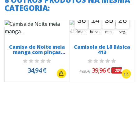
CATEGORIA:
A oferta termina em:
36
14
35
26
36
00
14
00
35
00
26
27
dias
horas
min.
seg.
Camisa de Noite meia
Camisola de Lã Básica
manga com pinças
413
25025 com...
34,94 €
39,96 €
-20%
49,95 €