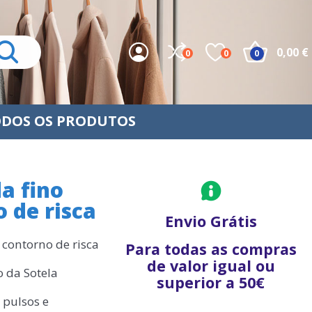
0,00 €
0
0
0
DOS OS PRODUTOS
a fino
 de risca
Envio Grátis
contorno de risca
Para todas as compras
de valor igual ou
o da Sotela
superior a 50€
 pulsos e