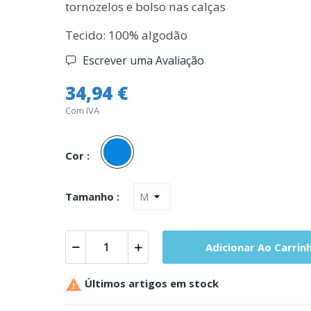
tornozelos e bolso nas calças
Tecido: 100% algodão
Escrever uma Avaliação
34,94 €
Com IVA
Azul
Cor :
Tamanho :
Adicionar Ao Carrin

Últimos artigos em stock