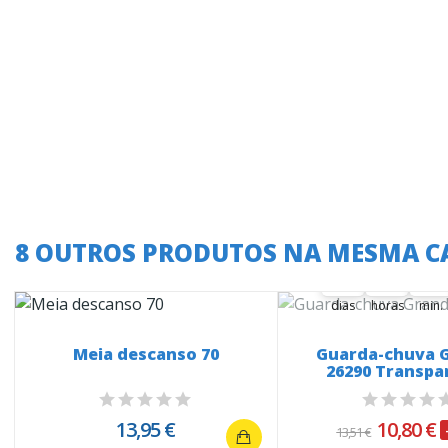
A oferta termina
8 OUTROS PRODUTOS NA MESMA C
37
04
49
37
00
04
00
49
00
dias
horas
min.
Meia descanso 70
Guarda-chuva 
26290 Transpa
Carrosse
13,95 €
10,80 €
13,51 €