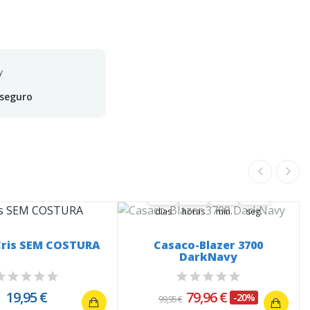
 seguro
A oferta termina em:
37
04
49
21
37
00
04
00
49
00
22
21
dias
horas
min.
seg.
Cris SEM COSTURA
Casaco-Blazer 3700
DarkNavy
19,95 €
79,96 €
-20%
99,95 €