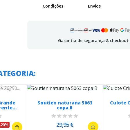
Condições
Envios
Garantia de segurança & checkout
 em:
ATEGORIA:
21
22
21
seg.
Grande
Soutien naturana 5063
Culote 
rente
copa B
l
29,95 €
-20%