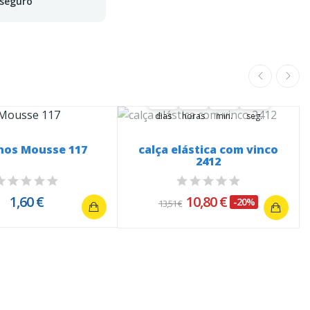
 seguro
A oferta termina em:
37
18
13
57
37
00
18
00
13
14
58
57
dias
horas
min.
seg.
hos Mousse 117
calça elástica com vinco
2412
1,60 €
10,80 €
-20%
13,51 €