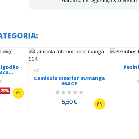
Garantia de segurança & checkout
 em:
ATEGORIA:
57
58
57
seg.
Algodão
Pezin
MC
sca...
Camisola Interior m/manga
554 CF
-20%
5,50 €