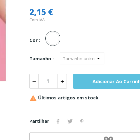
2,15 €
Com IVA
Unica
Cor :
Tamanho :
Adicionar Ao Carrin

Últimos artigos em stock
Partilhar