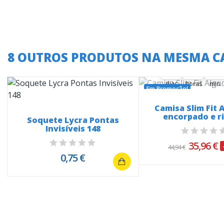
A oferta termina
8 OUTROS PRODUTOS NA MESMA C
37
18
13
37
00
18
00
13
14
dias
horas
min.
Em Promoção!
Camisa Slim Fit 
encorpado e ri
Soquete Lycra Pontas
Invisíveis 148
35,96 €
44,94 €
0,75 €