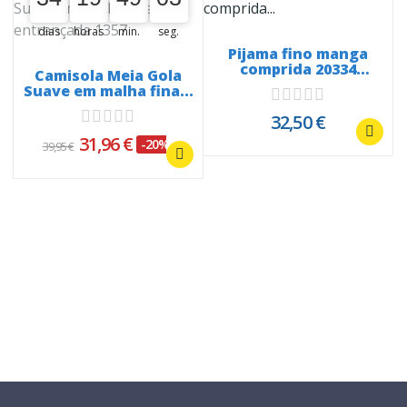
dias
horas
min.
seg.
Pijama fino manga
comprida 20334
Camisola Meia Gola
Snoopy Red
Suave em malha fina...
32,50 €
31,96 €
-20%
39,95 €