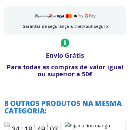
Garantia de segurança & checkout seguro
Envio Grátis
Para todas as compras de valor igual
ou superior a 50€
8 OUTROS PRODUTOS NA MESMA
CATEGORIA:
A oferta termina em:
34
19
49
02
34
00
19
00
49
00
03
02