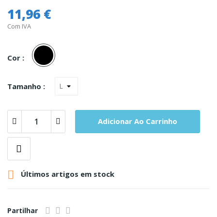
11,96 €
Com IVA
Preto
Cor :
Tamanho :
Adicionar Ao Carrinho

Últimos artigos em stock
Partilhar