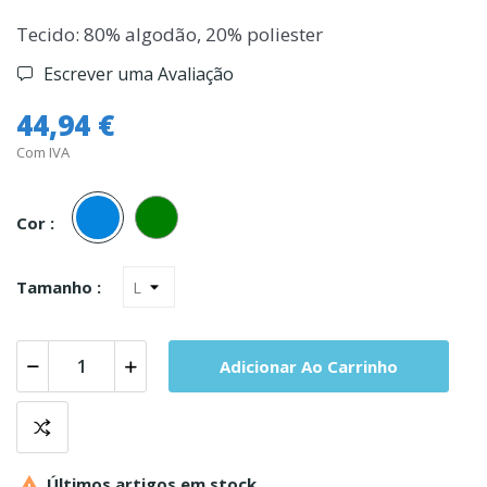
Tecido: 80% algodão, 20% poliester
Escrever uma Avaliação
44,94 €
Com IVA
Azul
Verde
Cor :
Tamanho :
Adicionar Ao Carrinho

Últimos artigos em stock