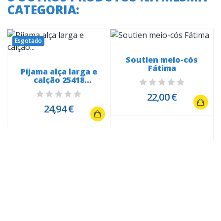
CATEGORIA:
Esgotado
Soutien meio-cós
Fátima
Pijama alça larga e
calção 25418
Turbilhão de...
22,00 €
24,94 €