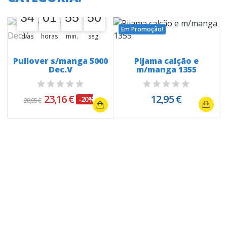
34
01
55
49
34
00
01
00
55
00
50
Em Promoção!
dias
horas
min.
seg.
o
Pullover s/manga 5000
Pijama calção e
Dec.V
m/manga 1355
23,16 €
12,95 €
-20%
28,95 €