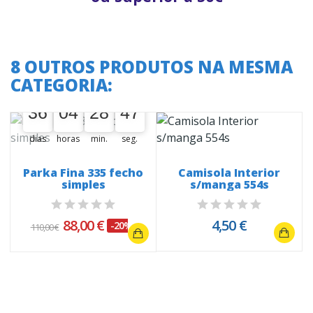
8 OUTROS PRODUTOS NA MESMA
CATEGORIA:
A oferta termina em:
36
04
28
46
36
00
04
00
28
00
47
dias
horas
min.
seg.
Parka Fina 335 fecho
Camisola Interior
simples
s/manga 554s
88,00 €
4,50 €
-20%
110,00 €