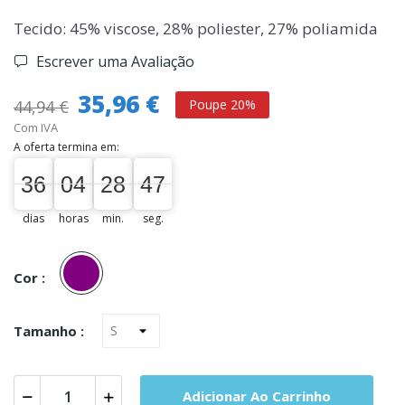
Tecido: 45% viscose, 28% poliester, 27% poliamida
Escrever uma Avaliação
35,96 €
44,94 €
Poupe 20%
Com IVA
A oferta termina em:
36
04
28
46
36
00
04
00
28
00
47
dias
horas
min.
seg.
Roxo
Cor :
Tamanho :
Adicionar Ao Carrinho